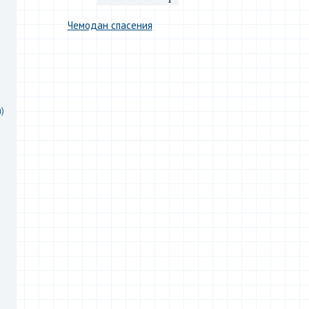
Чемодан спасения
.
)